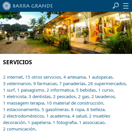
SERVICIOS
.
.
.
.
2 internet
15 otros servicios
4 artesania
1 autopecas
.
.
.
.
3 veterinarios
9 farmacias
7 panaderías
26 supermercados
.
.
.
.
.
1 surf
1 paisagismo
2 informatica
5 bebidas
1 curso
.
.
.
.
.
1 eletricista
3 dentistas
2 pescados
2 gas
2 lavaderos
.
.
1 massagem terapia
10 material de construcción
.
.
.
.
1 estacionamento
5 gasolineras
8 ropa
6 belleza
.
.
.
2 electrodomésticos
1 academia
4 salud
2 muebles
.
.
.
.
decoración
1 papelaria
1 fotografia
1 associacao
.
2 comunicación