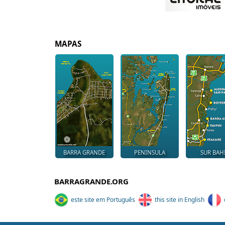
MAPAS
BARRA GRANDE
PENINSULA
SUR BAH
BARRAGRANDE.ORG
este site em Português
this site in English