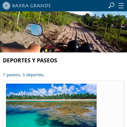
DEPORTES Y PASEOS
.
.
7 paseos
3 deportes