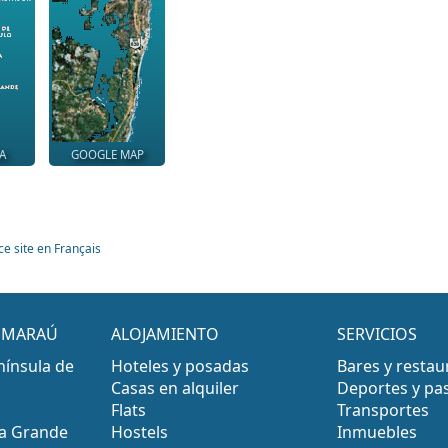
A
GOOGLE MAP
ce site en Français
E MARAÚ
ALOJAMIENTO
SERVICIOS
nínsula de
Hoteles y posadas
Bares y restau
Casas en alquiler
Deportes y pa
Flats
Transportes
ra Grande
Hostels
Inmuebles